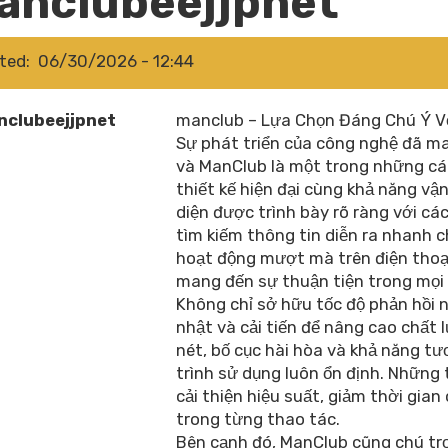
anclubeejjpnet
ted
06/30/2026 - 12:44
clubeejjpnet
manclub – Lựa Chọn Đáng Chú Ý V
Sự phát triển của công nghệ đã man
và ManClub là một trong những cá
thiết kế hiện đại cùng khả năng vận
diện được trình bày rõ ràng với cá
tìm kiếm thông tin diễn ra nhanh 
hoạt động mượt mà trên điện thoại
mang đến sự thuận tiện trong mọi 
Không chỉ sở hữu tốc độ phản hồi
nhật và cải tiến để nâng cao chất l
nét, bố cục hài hòa và khả năng tư
trình sử dụng luôn ổn định. Những
cải thiện hiệu suất, giảm thời gia
trong từng thao tác.
Bên cạnh đó, ManClub cũng chú trọ