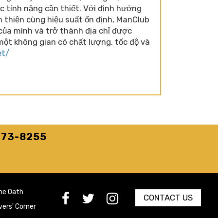
c tính năng cần thiết. Với định hướng
n thiện cùng hiệu suất ổn định, ManClub
của mình và trở thành địa chỉ được
một không gian có chất lượng, tốc độ và
et/
273-8255
he Oath
[paragraph:field_media_title
[paragraph:field_media_title
[paragraph:field_media_title
CONTACT US
vers' Corner