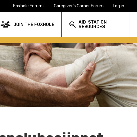
Foxhole Forums
Caregiver's Corner Forum
Log in
AID-STATION
JOIN THE FOXHOLE
RESOURCES