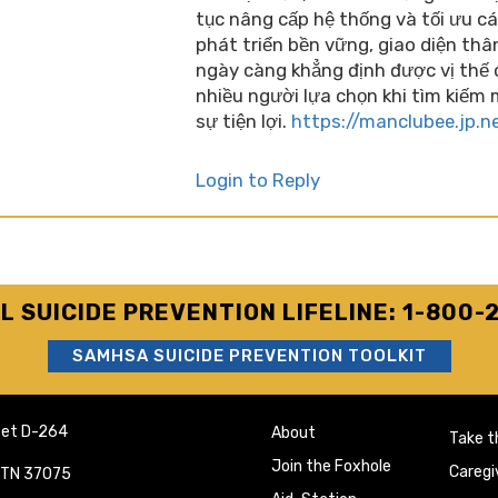
tục nâng cấp hệ thống và tối ưu cá
phát triển bền vững, giao diện thâ
ngày càng khẳng định được vị thế 
nhiều người lựa chọn khi tìm kiếm 
sự tiện lợi.
https://manclubee.jp.n
Login to Reply
L SUICIDE PREVENTION LIFELINE: 1-800-
SAMHSA SUICIDE PREVENTION TOOLKIT
eet D-264
About
Take t
Join the Foxhole
Caregi
e TN 37075