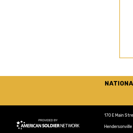
NATIONA
170 E Main Str
Hendersonvill