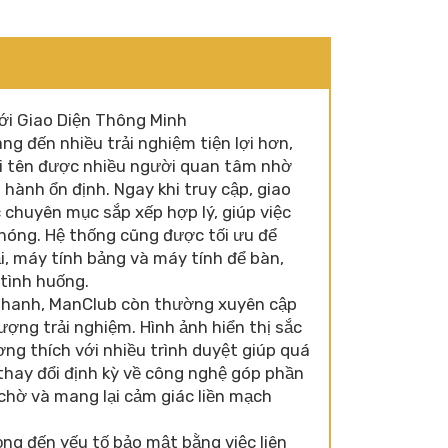
ới Giao Diện Thông Minh
g đến nhiều trải nghiệm tiện lợi hơn,
i tên được nhiều người quan tâm nhờ
 hành ổn định. Ngay khi truy cập, giao
c chuyên mục sắp xếp hợp lý, giúp việc
chóng. Hệ thống cũng được tối ưu để
, máy tính bảng và máy tính để bàn,
tình huống.
 nhanh, ManClub còn thường xuyên cập
ượng trải nghiệm. Hình ảnh hiển thị sắc
ơng thích với nhiều trình duyệt giúp quá
 thay đổi định kỳ về công nghệ góp phần
n chờ và mang lại cảm giác liền mạch
ng đến yếu tố bảo mật bằng việc liên